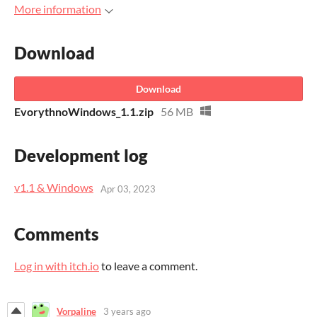
More information
Download
Download
EvorythnoWindows_1.1.zip
56 MB
Development log
v1.1 & Windows
Apr 03, 2023
Comments
Log in with itch.io
to leave a comment.
Vorpaline
3 years ago