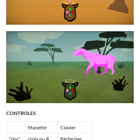
CONTROLES
Manette
Clavier
"rhy"
croix ou A
flèche bas