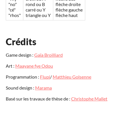
"no"
rond ou B
flèche droite
"cé"
carré ou Y
flèche gauche
"rhos"
triangle ou Y
flèche haut
Crédits
Game design :
Gaïa Broilliard
Art :
Maayane fye Odou
Programmation :
Flupi
/
Matthieu Golsenne
Sound design :
Marama
Basé sur les travaux de thèse de :
Christophe Mallet